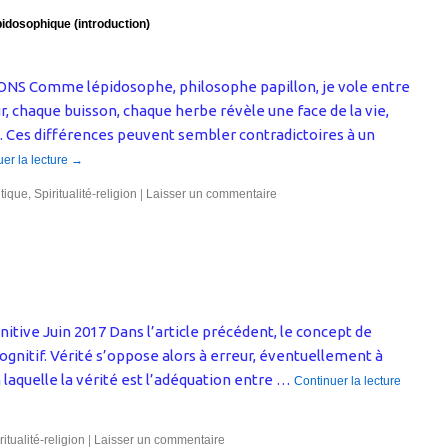
pidosophique (introduction)
 Comme lépidosophe, philosophe papillon, je vole entre
, chaque buisson, chaque herbe révèle une face de la vie,
. Ces différences peuvent sembler contradictoires à un
er la lecture
→
,
|
itique
Spiritualité-religion
Laisser un commentaire
nitive Juin 2017 Dans l’article précédent, le concept de
cognitif. Vérité s’oppose alors à erreur, éventuellement à
n laquelle la vérité est l’adéquation entre …
Continuer la lecture
|
ritualité-religion
Laisser un commentaire