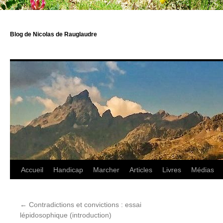
Blog de Nicolas de Rauglaudre
Accueil
Handicap
Marcher
Articles
Livres
Médias
←
Contradictions et convictions : essai
lépidosophique (introduction)