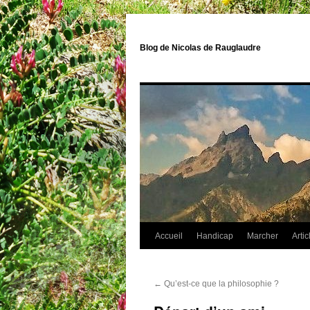
Blog de Nicolas de Rauglaudre
Accueil
Handicap
Marcher
Artic
←
Qu’est-ce que la philosophie ?