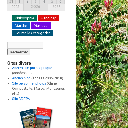
31
1
2
3
4
5
6
2026
2025
2027
Philosophie
Handicap
Marche
Musique
Toutes les catégories
Sites divers
Ancien site philosophique
(années 95-2000)
Ancien blog
(années 2005-2010)
Site personnel photos
(Chine,
Compostelle, Maroc, Montagnes
etc.)
Site ADEPA