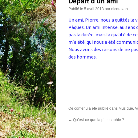
Départ d’un ami
Publié le
par
5 avril 2013
nicorazon
Un ami, Pierre, nous a quittés la v
Pâques. Un ami intense, au sens o
pas la durée, mais la qualité de ce 
m’a été, qui nous a été communi
Nous avons des raisons de ne pa
des hommes.
Ce contenu a été publié dans
. 
Musique
←
Qu’est-ce que la philosophie ?