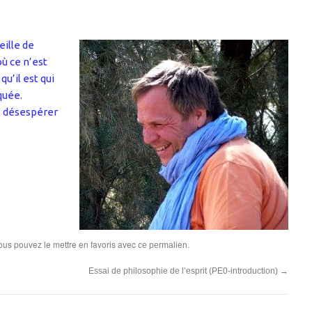
eille de
ù ce n’est
qu’il est qui
quée.
s désespérer
Vous pouvez le mettre en favoris avec
.
ce permalien
Essai de philosophie de l’esprit (PE0-introduction)
→