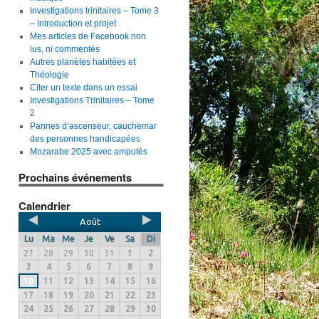
Investigations trinitaires – Tome 3
– Introduction et projet
Mes articles de Facebook non
lus, ni commentés
Autres planètes habitées et
Théologie
Citer un texte dans un essai
Investigations Trinitaires – Tome
2
Pannes d’ascenseur, cauchemar
des personnes handicapées
Mozarabe 2025 avec amputés
Prochains événements
Calendrier
Août
Lu
Ma
Me
Je
Ve
Sa
Di
27
28
29
30
31
1
2
3
4
5
6
7
8
9
10
11
12
13
14
15
16
17
18
19
20
21
22
23
24
25
26
27
28
29
30