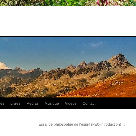
les
Livres
Médias
Musique
Vidéos
Contact
Essai de philosophie de l’esprit (PE0-introduction)
→