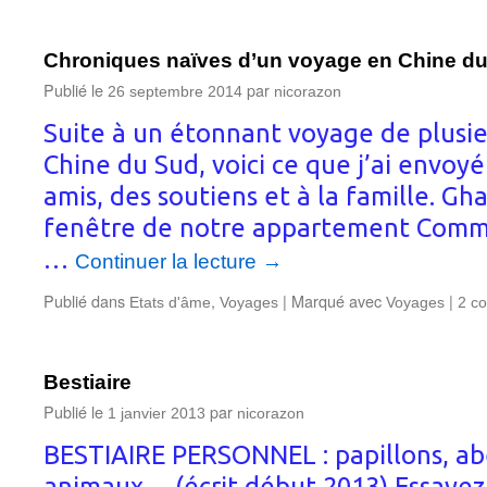
Chroniques naïves d’un voyage en Chine d
Publié le
par
26 septembre 2014
nicorazon
Suite à un étonnant voyage de plusi
Chine du Sud, voici ce que j’ai envoy
amis, des soutiens et à la famille. G
fenêtre de notre appartement Comme 
…
Continuer la lecture
→
Publié dans
,
|
Marqué avec
|
Etats d'âme
Voyages
Voyages
2 c
Bestiaire
Publié le
par
1 janvier 2013
nicorazon
BESTIAIRE PERSONNEL : papillons, abe
animaux… (écrit début 2013) Essayez